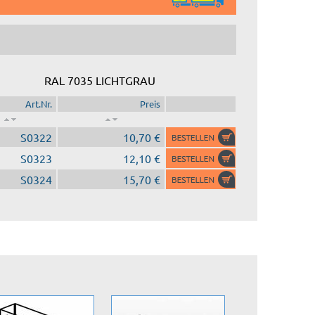
RAL 7035 LICHTGRAU
Art.Nr.
Preis
S0322
10,70 €
S0323
12,10 €
S0324
15,70 €