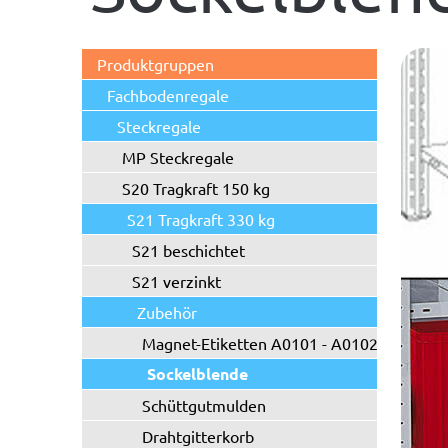
Produktgruppen
Fachbodenregale
Steckregale
MP Steckregale
S20 Tragkraft 150 kg
S21 Tragkraft 330 kg
S21 beschichtet
S21 verzinkt
Zubehör
Magnet-Etiketten A0101 - A0102
Sockelblende
Schüttgutmulden
Drahtgitterkorb