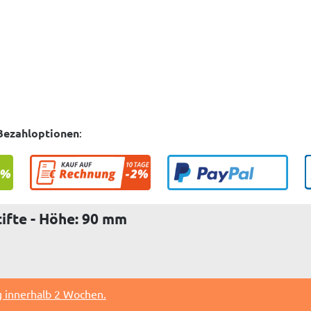
Bezahloptionen
:
tifte - Höhe: 90 mm
g innerhalb 2 Wochen.