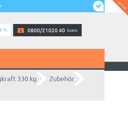
R
0800/21020 40
Gratis
gkraft 330 kg
Zubehör