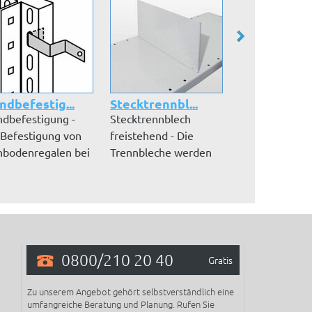
dbefestig...
Stecktrennbl...
Kleidersta
dbefestigung -
Stecktrennblech
Kleiderstange
 Befestigung von
freistehend - Die
verzinkt oder 
hbodenregalen bei
Trennbleche werden
pulverbeschic
r Hö...
Ihnen in der A...
lichtgrau RAL 
0800/210 20 40
Gratis
Zu unserem Angebot gehört selbstverständlich eine
umfangreiche Beratung und Planung. Rufen Sie