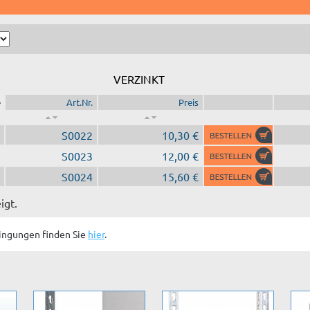
VERZINKT
e
Art.Nr.
Preis
S0022
10,30 €
S0023
12,00 €
S0024
15,60 €
igt.
ingungen finden Sie
hier
.