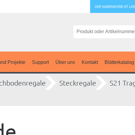
DER WARENKORB IST LEE
nd Projekte
Support
Über uns
Kontakt
Blätterkatalog
chbodenregale
Steckregale
S21 Tra
de