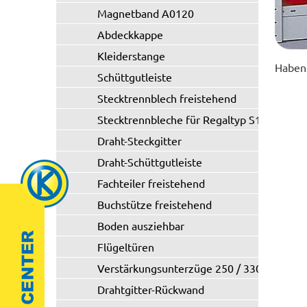
Magnetband A0120
Abdeckkappe
Kleiderstange
Haben 
Schüttgutleiste
Stecktrennblech freistehend
Stecktrennbleche für Regaltyp S11/S21
Draht-Steckgitter
Draht-Schüttgutleiste
Fachteiler freistehend
Buchstütze freistehend
Boden ausziehbar
Flügeltüren
Verstärkungsunterzüge 250 / 330 kg
Drahtgitter-Rückwand