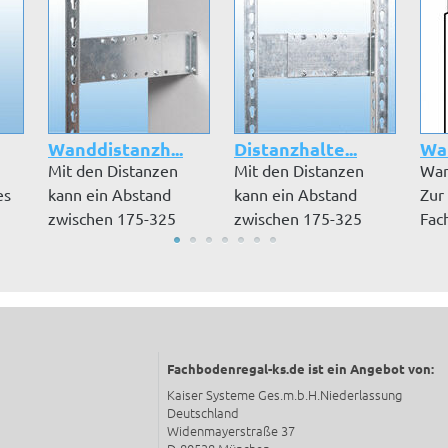
Wanddistanzh...
Distanzhalte...
Wan
Mit den Distanzen
Mit den Distanzen
Wan
es
kann ein Abstand
kann ein Abstand
Zur
zwischen 175-325
zwischen 175-325
Fac
mm erreicht wer...
mm erreicht wer...
eine
Fachbodenregal-ks.de ist ein Angebot von:
Kaiser Systeme Ges.m.b.H.Niederlassung
Deutschland
Widenmayerstraße 37