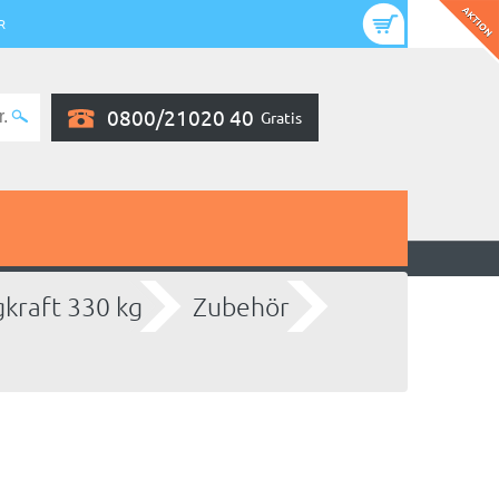
R
0800/21020 40
Gratis
gkraft 330 kg
Zubehör