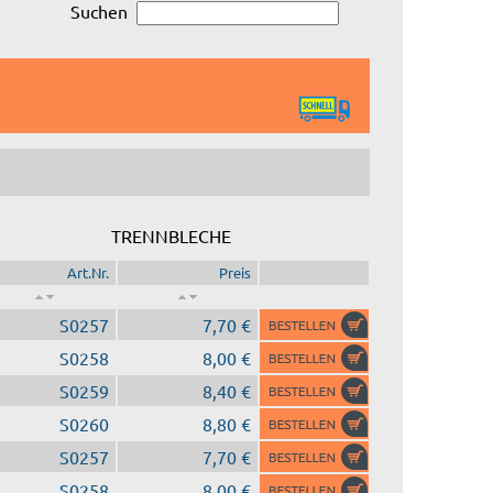
Suchen
TRENNBLECHE
Art.Nr.
Preis
S0257
7,70 €
S0258
8,00 €
S0259
8,40 €
S0260
8,80 €
S0257
7,70 €
S0258
8,00 €