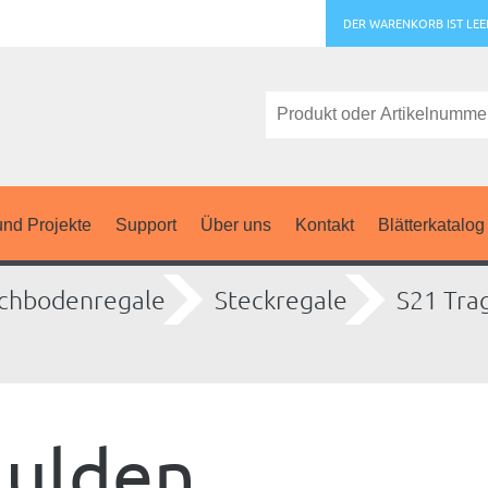
DER WARENKORB IST LEE
nd Projekte
Support
Über uns
Kontakt
Blätterkatalog
chbodenregale
Steckregale
S21 Tra
mulden