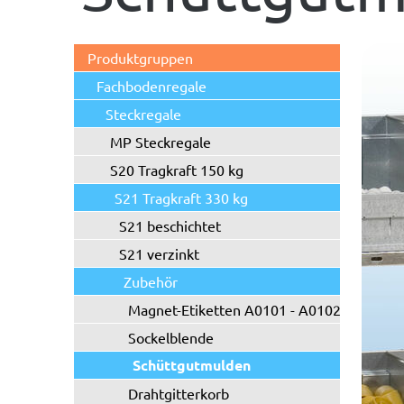
Produktgruppen
Fachbodenregale
Steckregale
MP Steckregale
S20 Tragkraft 150 kg
S21 Tragkraft 330 kg
S21 beschichtet
S21 verzinkt
Zubehör
Magnet-Etiketten A0101 - A0102
Sockelblende
Schüttgutmulden
Drahtgitterkorb