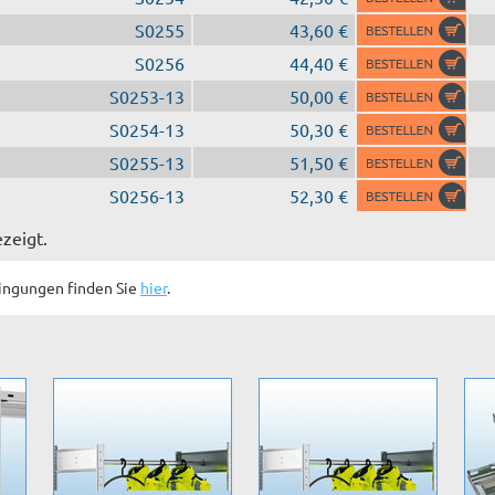
S0255
43,60 €
S0256
44,40 €
S0253-13
50,00 €
S0254-13
50,30 €
S0255-13
51,50 €
S0256-13
52,30 €
ezeigt.
ingungen finden Sie
hier
.