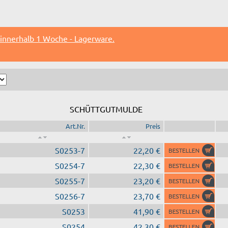
 innerhalb 1 Woche - Lagerware.
SCHÜTTGUTMULDE
Art.Nr.
Preis
S0253-7
22,20 €
S0254-7
22,30 €
S0255-7
23,20 €
S0256-7
23,70 €
S0253
41,90 €
S0254
42,30 €