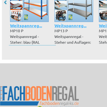
Weitspannreg...
Weitspannreg...
Wei
MP10 P
MP13 P
MP1
Weitspannregal -
Weitspannregal -
Weit
Steher: blau (RAL
Steher und Auflagen:
Steh
5019) – Auflagen:
verzinkt -
7035
orange...
Auflageböde...
grau 