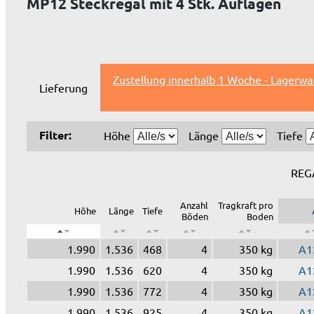
MP12 Steckregal mit 4 Stk. Auflagen
Zustellung innerhalb 1 Woche - Lagerwa
Lieferung
Filter:
Höhe
Länge
Tiefe
REG
Anzahl
Tragkraft pro
Höhe
Länge
Tiefe
Böden
Boden
1.990
1.536
468
4
350 kg
A1
1.990
1.536
620
4
350 kg
A1
1.990
1.536
772
4
350 kg
A1
1.990
1.536
925
4
350 kg
A1