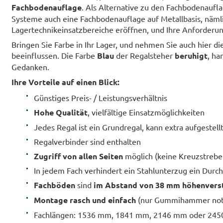
Fachbodenauflage
. Als Alternative zu den Fachbodenaufl
Systeme auch eine Fachbodenauflage auf Metallbasis, nämli
Lagertechnikeinsatzbereiche eröffnen, und Ihre Anforderu
Bringen Sie Farbe in Ihr Lager, und nehmen Sie auch hier di
beeinflussen. Die Farbe
Blau
der Regalsteher
beruhigt
, ha
Gedanken.
Ihre Vorteile auf einen Blick:
Günstiges Preis- / Leistungsverhältnis
Hohe Qualität
, vielfältige Einsatzmöglichkeiten
Jedes Regal ist ein Grundregal, kann extra aufgestel
Regalverbinder sind enthalten
Zugriff von allen Seiten
möglich (keine Kreuzstrebe
In jedem Fach verhindert ein Stahlunterzug ein Dur
Fachböden
sind
im Abstand von 38 mm höhenverst
Montage rasch und einfach
(nur Gummihammer not
Fachlängen: 1536 mm, 1841 mm, 2146 mm oder 24