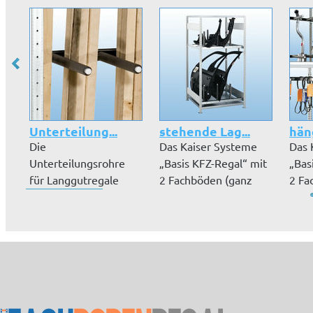
Unterteilung...
stehende Lag...
hän
Die
Das Kaiser Systeme
Das 
Unterteilungsrohre
„Basis KFZ-Regal“ mit
„Bas
für Langgutregale
2 Fachböden (ganz
2 Fa
ummantelt zur
oben, ga...
oben,
schonenden L...