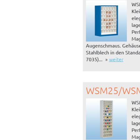
WS
Klei
ele
lag
Per
Mag
Augenschmaus. Gehäuse
Stahlblech in den Stand
weiter
7035)...
WSM25/WS
WS
Klei
ele
lag
Per
Mag