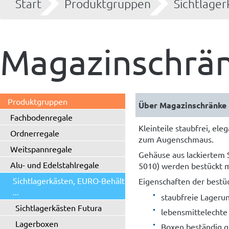
Start
Produktgruppen
Sichtlager
Magazinschrä
Produktgruppen
Über Magazinschränke
Fachbodenregale
Kleinteile staubfrei, el
Ordnerregale
zum Augenschmaus.
Weitspannregale
Gehäuse aus lackiertem 
Alu- und Edelstahlregale
5010) werden bestückt m
Sichtlagerkästen, EURO-Behälter
Eigenschaften der bestü
...
staubfreie Lagerun
Sichtlagerkästen Futura
lebensmittelechte
Lagerboxen
Boxen beständig g