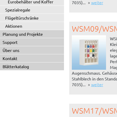
Eurobehälter und Koffer
weiter
7035)...
Spezialregale
Flügeltürschränke
Aktionen
WSM09/WS
Planung und Projekte
WS
Support
Klei
ele
Über uns
lag
Kontakt
Per
Blätterkatalog
Mag
Augenschmaus. Gehäuse
Stahlblech in den Stand
weiter
7035)...
WSM17/WS