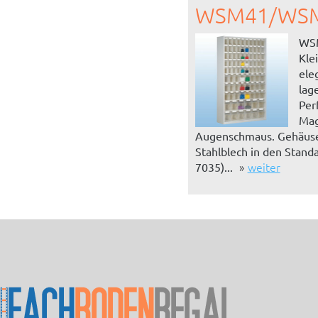
WSM41/WS
WS
Klei
ele
lag
Per
Mag
Augenschmaus. Gehäuse
Stahlblech in den Stand
weiter
7035)...