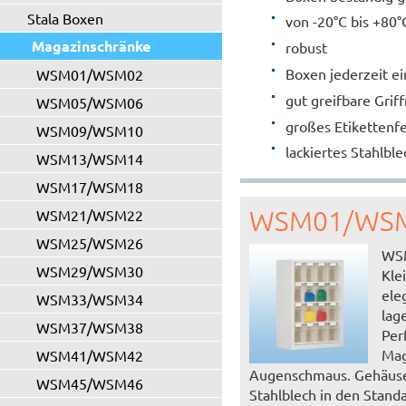
Stala Boxen
von -20°C bis +80
Magazinschränke
robust
Boxen jederzeit ei
WSM01/WSM02
gut greifbare Grif
WSM05/WSM06
großes Etikettenfel
WSM09/WSM10
lackiertes Stahlb
WSM13/WSM14
WSM17/WSM18
WSM01/WS
WSM21/WSM22
WSM25/WSM26
WS
WSM29/WSM30
Klei
ele
WSM33/WSM34
lag
WSM37/WSM38
Per
Mag
WSM41/WSM42
Augenschmaus. Gehäuse
WSM45/WSM46
Stahlblech in den Stand