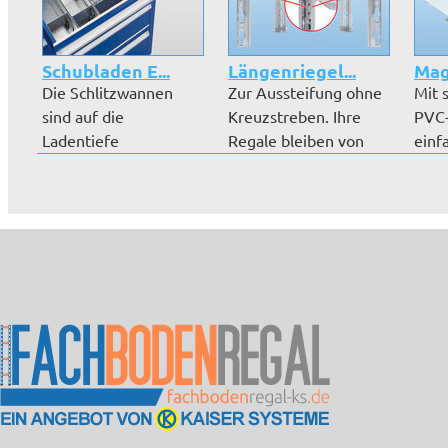
Schubladen E...
Längenriegel...
Mag
Die Schlitzwannen
Zur Aussteifung ohne
Mit 
sind auf die
Kreuzstreben. Ihre
PVC-
Ladentiefe
Regale bleiben von
einf
abgestimmt. Sie
beiden S...
Ihrer
können mi...