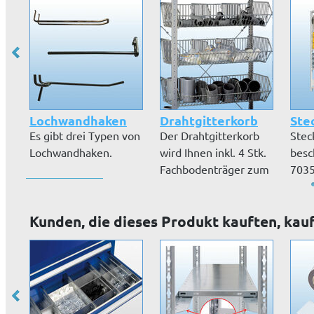
Lochwandhaken
Drahtgitterkorb
Stec
Es gibt drei Typen von
Der Drahtgitterkorb
Stec
Lochwandhaken.
wird Ihnen inkl. 4 Stk.
besc
Fachbodenträger zum
7035
Ein...
Zube
Kunden, die dieses Produkt kauften, kau