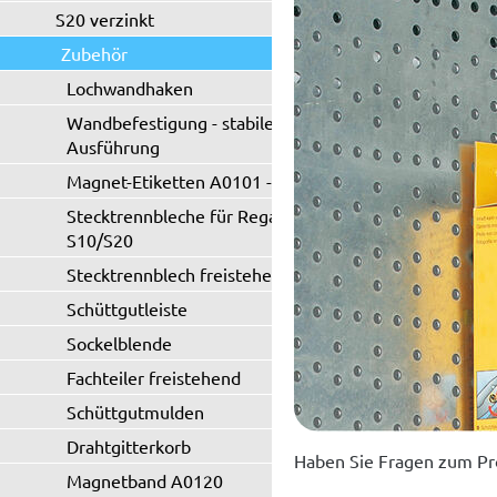
S20 verzinkt
Zubehör
Lochwandhaken
Wandbefestigung - stabile
Ausführung
Magnet-Etiketten A0101 - A0102
Stecktrennbleche für Regaltyp
S10/S20
Stecktrennblech freistehend
Schüttgutleiste
Sockelblende
Fachteiler freistehend
Schüttgutmulden
Drahtgitterkorb
Haben Sie Fragen zum Pr
Magnetband A0120