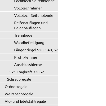
Lochblech-Seitenblende
Vollblechrahmen
Vollblech-Seitenblende
Reifenauflagen und
Felgenauflagen
Trennbügel
Wandbefestigung
Längenriegel S20, S40, S71
Profilklemme
Anschlussbleche
S21 Tragkraft 330 kg
Schraubregale
Ordnerregale
Weitspannregale
Alu- und Edelstahlregale