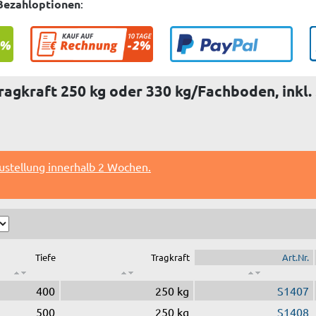
Bezahloptionen
:
ragkraft 250 kg oder 330 kg/Fachboden, inkl
ustellung innerhalb 2 Wochen.
Tiefe
Tragkraft
Art.Nr.
400
250 kg
S1407
500
250 kg
S1408