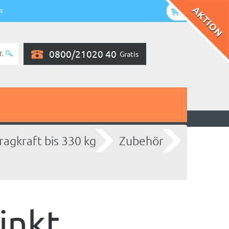
R
0800/21020 40
Gratis
ragkraft bis 330 kg
Zubehör
inkt