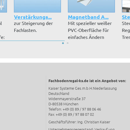
Verstärkungs...
Magnetband A...
Ste
l
zur Steigerung der
Mit spezieller weißer
Ste
Fachlasten.
PVC-Oberfläche für
Reg
fe:
einfaches Ändern
Tre
Ihrer Bes...
zwis
Fachbodenregal-ks.de ist ein Angebot von:
Kaiser Systeme Ges.m.b.H.Niederlassung
Deutschland
Widenmayerstraße 37
D-80538 München
Telefon: +49 (0) 89 / 97 88 06 46
Fax: +49 (0) 89 / 97 88 07 02
Geschäftsführer: Ing. Christian Kaiser
Unternehmensgegenstand: Verkauf von