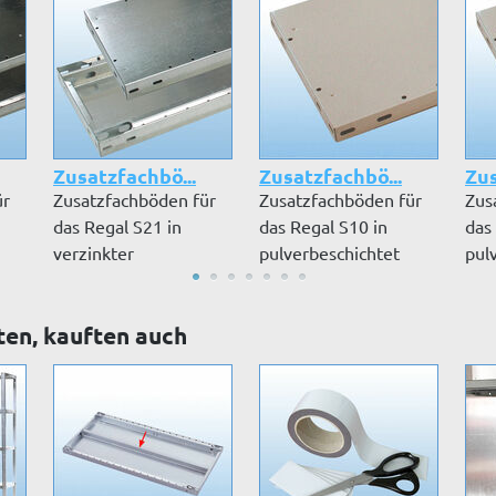
Zusatzfachbö...
Zusatzfachbö...
Zus
ür
Zusatzfachböden für
Zusatzfachböden für
Zus
das Regal S21 in
das Regal S10 in
das
verzinkter
pulverbeschichtet
pul
..
Ausführung inkl. Fa...
RAL 7035 lic...
RAL 
ten, kauften auch