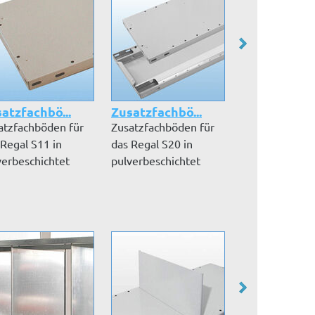
atzfachbö...
Zusatzfachbö...
Zusatzfachbö
atzfachböden für
Zusatzfachböden für
Zusatzfachböd
 Regal S11 in
das Regal S20 in
das Regal S21 
verbeschichtet
pulverbeschichtet
pulverbeschic
7035 lic...
RAL 7035 lic...
RAL 7035 lic...