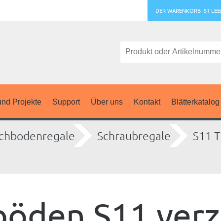
DER WARENKORB IST LEE
nd Projekte
Support
Über uns
Kontakt
Blätterkatalog
chbodenregale
Schraubregale
S11 T
böden S11 verz