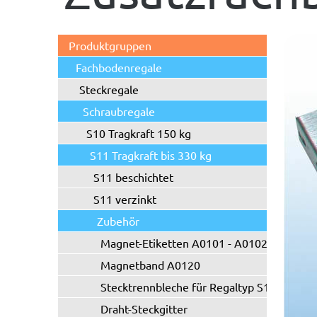
Produktgruppen
Fachbodenregale
Steckregale
Schraubregale
S10 Tragkraft 150 kg
S11 Tragkraft bis 330 kg
S11 beschichtet
S11 verzinkt
Zubehör
Magnet-Etiketten A0101 - A0102
Magnetband A0120
Stecktrennbleche für Regaltyp S11/S21
Draht-Steckgitter