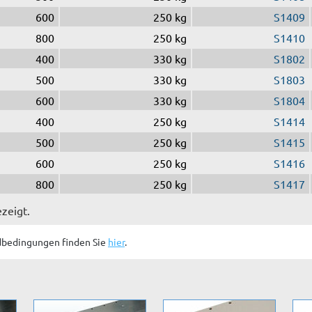
600
250 kg
S1409
800
250 kg
S1410
400
330 kg
S1802
500
330 kg
S1803
600
330 kg
S1804
400
250 kg
S1414
500
250 kg
S1415
600
250 kg
S1416
800
250 kg
S1417
ezeigt.
dbedingungen finden Sie
hier
.