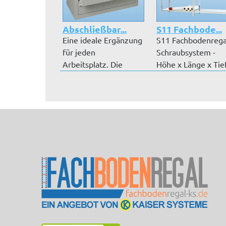
Abschließbar...
S11 Fachbode...
Eine ideale Ergänzung
S11 Fachbodenrega
für jeden
Schraubsystem -
Arbeitsplatz. Die
Höhe x Länge x Tie
Schubladenblöcke...
2000 mm x...