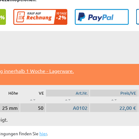
ng innerhalb 1 Woche - Lagerware.
Höhe
VE
Art.Nr.
Preis/VE
25 mm
50
A0102
22,00 €
igt.
ingungen finden Sie
hier
.