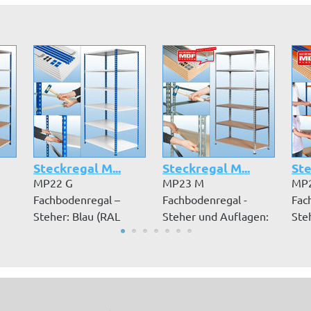
Steckregal M...
Steckregal M...
Ste
MP22 G
MP23 M
MP
Fachbodenregal –
Fachbodenregal -
Fac
Steher: Blau (RAL
Steher und Auflagen:
Ste
n
5019) und Auflagen:
verzinkt -
501
Grau...
Einlageböde...
Oran