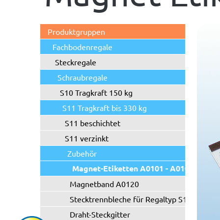
Produktgruppen
Fachbodenregale
Steckregale
Schraubregale
S10 Tragkraft 150 kg
S11 Tragkraft bis 330 kg
S11 beschichtet
S11 verzinkt
Zubehör
Magnet-Etiketten A0101 - A0102
Magnetband A0120
Stecktrennbleche für Regaltyp S11/S21
Draht-Steckgitter