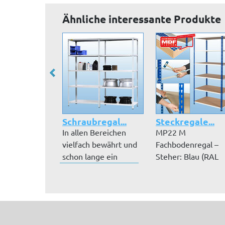
Ähnliche interessante Produkte
Schraubregal...
Steckregale...
In allen Bereichen
MP22 M
vielfach bewährt und
Fachbodenregal –
schon lange ein
Steher: Blau (RAL
Klassiker:...
5019) und Auflage
grau p...