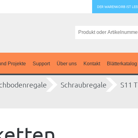
DER WARENKORB IST LEE
nd Projekte
Support
Über uns
Kontakt
Blätterkatalog
chbodenregale
Schraubregale
S11 T
ketten