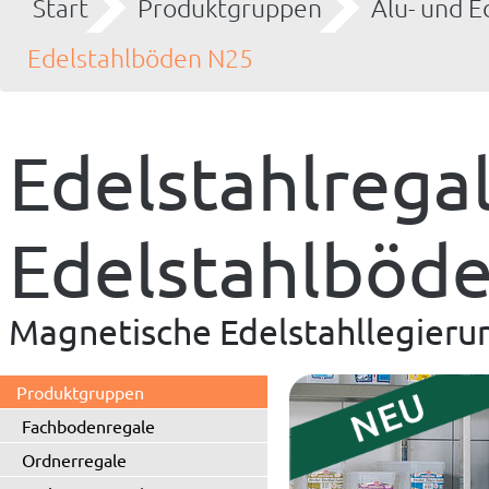
Start
Produktgruppen
Alu- und E
Edelstahlböden N25
Edelstahlregal
Edelstahlböd
Magnetische Edelstahllegieru
Produktgruppen
Fachbodenregale
Ordnerregale