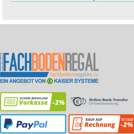
eignet sich ideal für
für Lager-...
weite
den Ein...