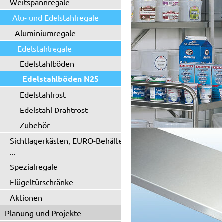
Weitspannregale
Alu- und Edelstahlregale
Aluminiumregale
Edelstahlregale
Edelstahlböden
Edelstahlböden N25
Edelstahlrost
Edelstahl Drahtrost
Zubehör
Sichtlagerkästen, EURO-Behälter
...
Spezialregale
Flügeltürschränke
Aktionen
Planung und Projekte