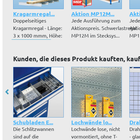
Kragarmregal...
Aktion MP12M...
Akt
Doppelseitiges
Jede Ausführung zum
Jede
Kragarmregal - Länge:
Aktionspreis. Schwerlastregal
Akti
3 x 1000 mmm, Höhe:
MP12M im Stecksys...
MP11
1976 mm, T...
Kunden, die dieses Produkt kauften, kau
Schubladen E...
Lochwände lo...
Drah
Die Schlitzwannen
Lochwände lose, nicht
Drah
sind auf die
vormontiert, ohne T-
- gl