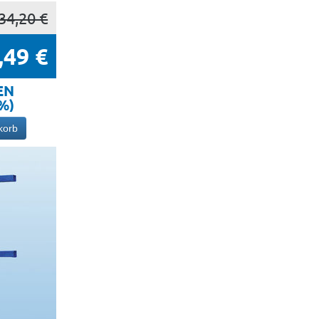
34,20 €
,49 €
EN
5%)
korb