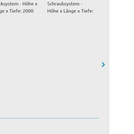
cksystem - Höhe x
Schraubsystem -
Schraubsystem
ge x Tiefe: 2000
Höhe x Länge x Tiefe:
Höhe x Länge x
x 20...
2000 mm x...
2000 mm x...