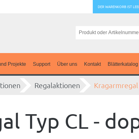
DER WARENKORB IST LEE
nd Projekte
Support
Über uns
Kontakt
Blätterkatalog
tionen
Regalaktionen
Kragarmregal 
l Typ CL - dop