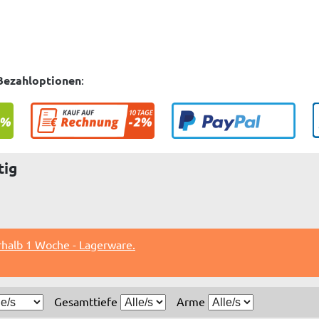
Bezahloptionen
:
tig
rhalb 1 Woche - Lagerware.
Gesamttiefe
Arme