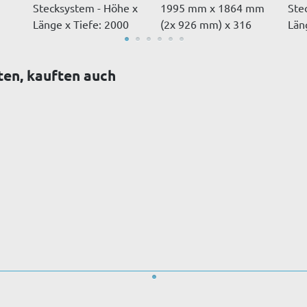
Stecksystem - Höhe x
1995 mm x 1864 mm
Ste
Länge x Tiefe: 2000
(2x 926 mm) x 316
Län
mm x 30...
mmmit ins...
mm 
ten, kauften auch