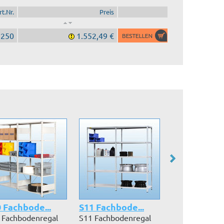
rt.Nr.
Preis
1250
1.552,49 €
 Fachbode...
S11 Fachbode...
S10 Fachbode
 Fachbodenregal
S11 Fachbodenregal
S10 Fachboden