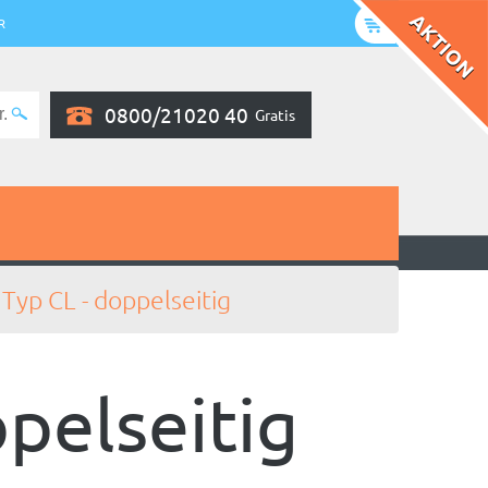
R
0800/21020 40
Gratis
Typ CL - doppelseitig
pelseitig