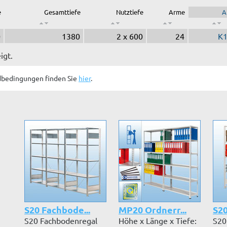
e
Gesamttiefe
Nutztiefe
Arme
A
0
1380
2 x 600
24
K
igt.
dbedingungen finden Sie
hier
.
S20 Fachbode...
MP20 Ordnerr...
S20
S20 Fachbodenregal
Höhe x Länge x Tiefe:
S20