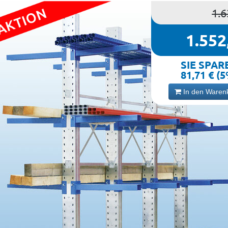
1.6
1.552
SIE SPAR
81,71 € (
In den Waren