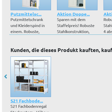
Putzmittelsc...
Aktion Doppe...
Akti
Putzmittelschrank
Sparen mit dem
Robu
und Kleiderspind in
Staffelpreis! Robuste
Stah
einem. Robuste,
Stahlkonstruktion,
4 ab
pulverbeschic...
hochwertige...
Türe
P...
Kunden, die dieses Produkt kauften, kau
S21 Fachbode...
S21 Fachbodenregal