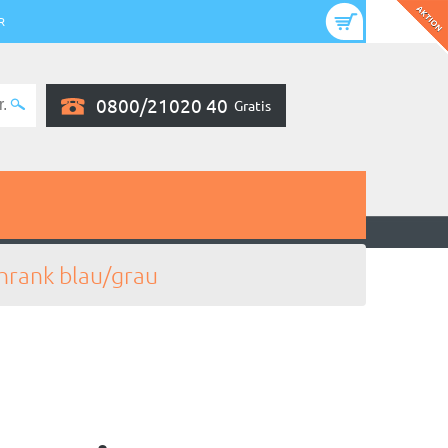
R
0800/21020 40
Gratis
hrank blau/grau