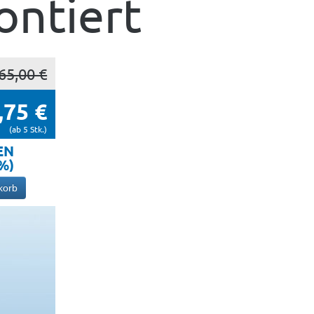
ntiert
65,00 €
,75 €
(ab 5
Stk.
)
EN
5%)
korb