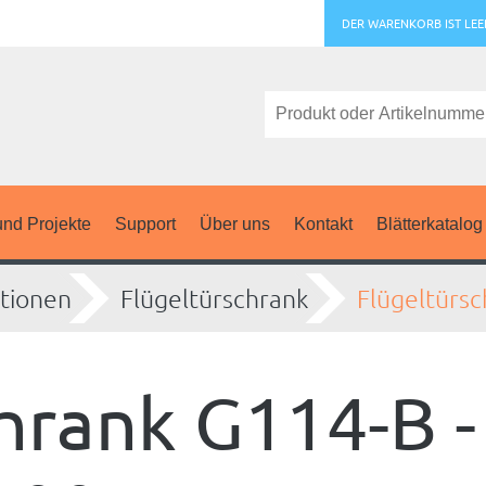
DER WARENKORB IST LEE
nd Projekte
Support
Über uns
Kontakt
Blätterkatalog
tionen
Flügeltürschrank
Flügeltürsc
hrank G114-B -