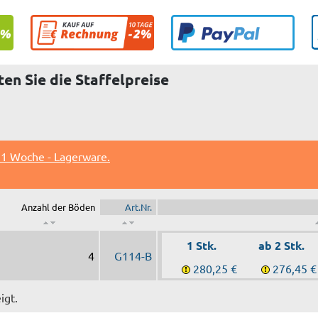
en Sie die Staffelpreise
 1 Woche - Lagerware.
Anzahl der Böden
Art.Nr.
1 Stk.
ab 2 Stk.
4
G114-B
280,25 €
276,45 €
igt.