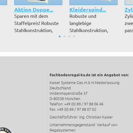
Aktion Doppe...
Kleiderspind...
Zyl
Sparen mit dem
Robuste und
Zyl
Staffelpreis! Robuste
langlebige
zwe
Stahlkonstruktion,
Stahlkonstruktion,
pas
hochwertige...
hochwertige
Kle
Pulverbeschic...
Fachbodenregal-ks.de ist ein Angebot von:
Kaiser Systeme Ges.m.b.H.Niederlassung
Deutschland
Widenmayerstraße 37
D-80538 München
Telefon: +49 (0) 89 / 97 88 06 46
Fax: +49 (0) 89 / 97 88 07 02
Geschäftsführer: Ing. Christian Kaiser
Unternehmensgegenstand: Verkauf von
Regalsystemen