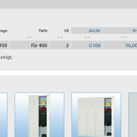
änge
Tiefe
VE
Art.Nr.
Pr
 950
für 400
2
G106
56,00
zeigt.