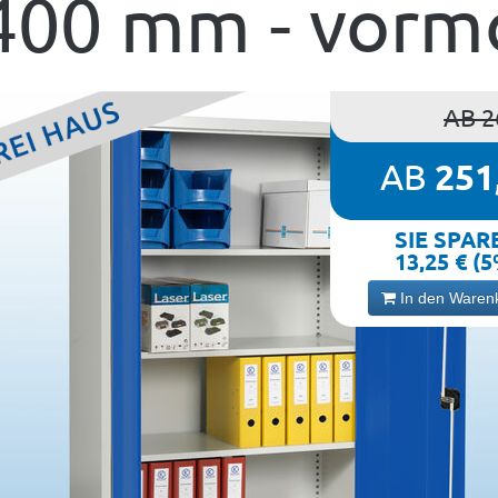
00 mm - vormo
AB 2
AB
251
SIE SPAR
13,25 € (
In den Waren