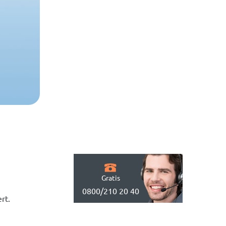
Gratis
0800/210 20 40
rt.