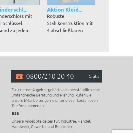
inderschl...
Aktion Kleid...
Zusatzböden
inderschloss mit
Robuste
Pulverbeschic
i Schlüssel
Stahlkonstruktion mit
Zusatzböden 
send zu jedem
4 abschließbaren
7035) für
iderspind.
Türen. Hochwertige
Kleiderspinde
P...
Put...
0800/210 20 40
Gratis
Zu unserem Angebot gehört selbstverständlich eine
umfangreiche Beratung und Planung. Rufen Sie
unsere Mitarbeiter gerne unter dieser kostenlosen
Telefonnummer an!
B2B
Unsere Angebote gelten für: Industrie, Handel,
Handwerk, Gewerbe und Behörden.